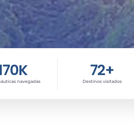
170
K
72
+
 náuticas navegadas
Destinos visitados