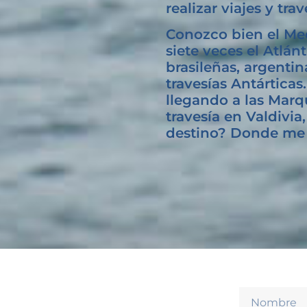
realizar viajes y t
Conozco bien el Med
siete veces el Atlán
brasileñas, argentin
travesías Antárticas
llegando a las Marq
travesía en Valdivia
destino? Donde me l