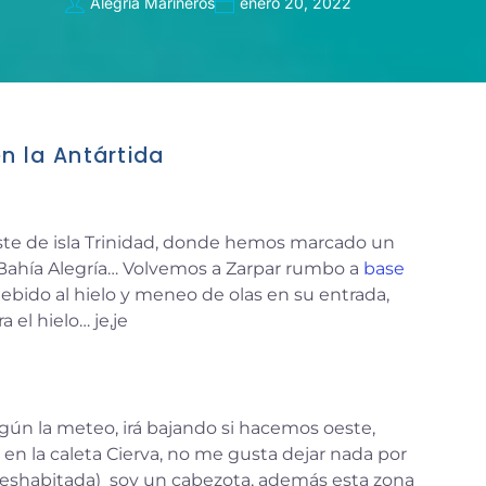
Alegria Marineros
enero 20, 2022
n la Antártida
ste de isla Trinidad, donde hemos marcado un
ahía Alegría… Volvemos a Zarpar rumbo a
base
debido al hielo y meneo de olas en su entrada,
 el hielo… je,je
ún la meteo, irá bajando si hacemos oeste,
en la caleta Cierva, no me gusta dejar nada por
á deshabitada) soy un cabezota, además esta zona