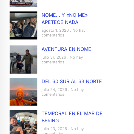
NOME… Y «NO ME»
APETECE NADA
agosto 1, 2026
No hay
comentarios
AVENTURA EN NOME
julio 31, 2026
No hay
comentarios
DEL 60 SUR AL 63 NORTE
julio 24, 2026
No hay
comentarios
TEMPORAL EN EL MAR DE
BERING
julio 23, 2026
No hay
comentarios