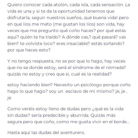
Quiero conocer cada atolón, cada isla, cada sensación. La
vida es una y si te da la oportunidad tenemos que
disfrutarla, seguir nuestros sueños, qué buena vida! pero
en qué líos me meto (me gustan los líos) son vida, hay
veces que me pregunto qué coño haces? por qué estás
aquí? quién te ha traído? A dónde vas,? qué pasará? vas
bien? te volviste loco? eres insaciable? estás soñando?
por que haces esto?
Y no tengo respuesta, no se por que lo hago, hay veces
que no se donde estoy, será el síndrome de el nómada?
quizás no estoy y creo que si, cual es la realidad?
estoy haciendo bien? Necesito un psicólogo porque coño
hago lo que hago? soy un esclavo de mi mismo? je, je .
je
Como veréis estoy lleno de dudas pero ¿qué es la vida
sin dudas? sería predecible y aburrida. Quizás más
segura pero que coño, como me gusta vivir en el borde…
Hasta aquí las dudas del aventurero.