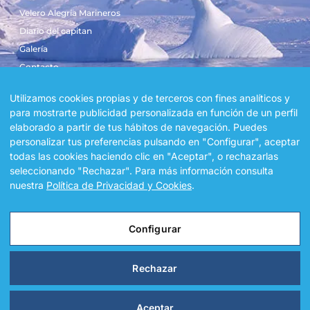
Velero Alegría Marineros
Diario del capitan
Galería
Contacto
Utilizamos cookies propias y de terceros con fines analíticos y
para mostrarte publicidad personalizada en función de un perfil
@ 2026 Asociación Deportiva Alegria Marineros. All Rights Reserved.
elaborado a partir de tus hábitos de navegación. Puedes
personalizar tus preferencias pulsando en "Configurar", aceptar
todas las cookies haciendo clic en "Aceptar", o rechazarlas
seleccionando "Rechazar". Para más información consulta
nuestra
Política de Privacidad y Cookies
.
Aviso Legal
Política de Privacidad y Cookies
Configurar
Configurar
Rechazar
Aceptar